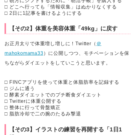
□ 朝方にシフトするために「朝活手帳」を購入する
□ どこへ行っても「情報収集」はぬかりなくする
□ 2日に1記事を書けるようにする
【その2】体重を美容体重「49kg」に戻す
お正月太りで体重増し増しに！Twitter（
＠
mahokomama33
）に公開しつつ、モチベーションを保
ちながらダイエットをしていこうと思います。
□ FINCアプリを使って体重と体脂肪率を記録する
□ ジムに通う
□ 酵素ダイエットでのプチ断食ダイエット
□ Twitterに体重公開する
□ 整体に行って骨盤矯正
□ 脂肪冷却で二の腕のたるみ撃退
【その3】イラストの練習を再開する「1日1